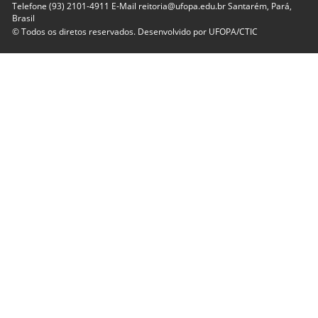
Telefone (93) 2101-4911 E-Mail reitoria@ufopa.edu.br Santarém, Pará,
Brasil
© Todos os diretos reservados. Desenvolvido por
UFOPA/CTIC