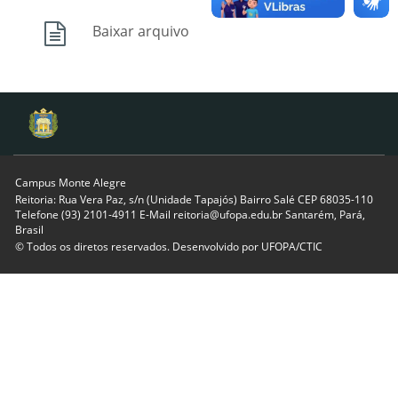
Baixar arquivo
Campus Monte Alegre
Reitoria: Rua Vera Paz, s/n (Unidade Tapajós) Bairro Salé CEP 68035-110
Telefone (93) 2101-4911 E-Mail reitoria@ufopa.edu.br Santarém, Pará,
Brasil
© Todos os diretos reservados. Desenvolvido por
UFOPA/CTIC