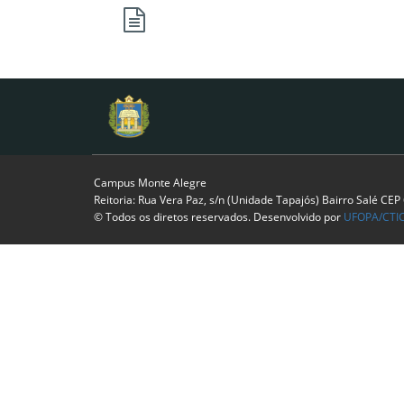
Campus Monte Alegre
Reitoria: Rua Vera Paz, s/n (Unidade Tapajós) Bairro Salé CE
© Todos os diretos reservados. Desenvolvido por
UFOPA/CTI