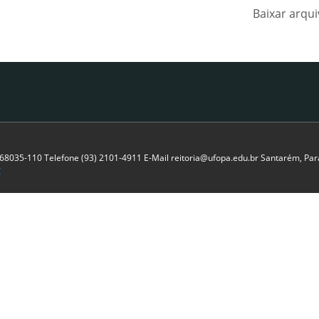
Baixar arqu
P 68035-110 Telefone (93) 2101-4911 E-Mail reitoria@ufopa.edu.br Santarém, Pará
C