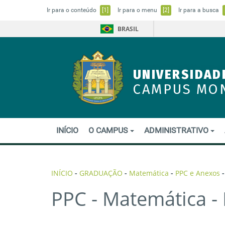
Ir para o conteúdo
[1]
Ir para o menu
[2]
Ir para a busca
BRASIL
UNIVERSIDAD
CAMPUS MO
INÍCIO
O CAMPUS
ADMINISTRATIVO
INÍCIO
-
GRADUAÇÃO
-
Matemática
-
PPC e Anexos
PPC - Matemática -