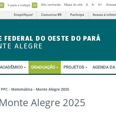
Alto contraste
Mapa do site
A
A-
A+
Acessa
[3]
Ir para o rodapé
[4]
Simplifique!
Comunica BR
Participe
Acesso à infor
E FEDERAL DO OESTE DO PARÁ
NTE ALEGRE
ACADÊMICO
GRADUAÇÃO
PROJETOS
AGENDA DA
-
PPC - Matemática - Monte Alegre 2025
 Monte Alegre 2025