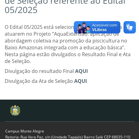
de Seleção referente ao Edital
05/2025
O Edital 05/2025 está selecionando discentes para
atuarem no Projeto “AquaExtensão: aplicação de
abordagem coletiva na promoção da piscicultura no
Baixo Amazonas integrada com a educação básica”.
Nesta página estão divulgados o Resultado Final e Ata
de Seleção.
Divulgação do resultado Final
AQUI
Divulgação da Ata de Seleção
AQUI
Campus Monte Alegre
Reitoria: Rua Vera Paz, s/n (Unidade Tapajós) Bairro Salé CEP 68035-110