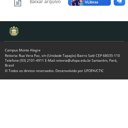
Baixar arquivo
Campus Monte Alegre
Reitoria: Rua Vera Paz, s/n (Unidade Tapajós) Bairro Salé CEP 68035-110
Telefone (93) 2101-4911 E-Mail reitoria@ufopa.edu.br Santarém, Pará,
Brasil
© Todos os diretos reservados. Desenvolvido por
UFOPA/CTIC