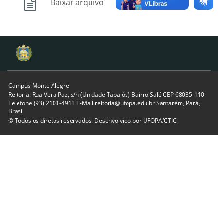
Baixar arquivo
Campus Monte Alegre
Reitoria: Rua Vera Paz, s/n (Unidade Tapajós) Bairro Salé CEP 68035-110
Telefone (93) 2101-4911 E-Mail reitoria@ufopa.edu.br Santarém, Pará,
Brasil
© Todos os diretos reservados. Desenvolvido por
UFOPA/CTIC