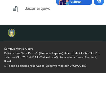
Baixar arquivo
Campus Monte Alegre
Reitoria: Rua Vera Paz, s/n (Unidade Tapajós) Bairro Salé CEP 68035-110
Telefone (93) 2101-4911 E-Mail reitoria@ufopa.edu.br Santarém, Pará,
Brasil
© Todos os diretos reservados. Desenvolvido por
UFOPA/CTIC