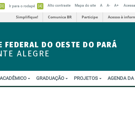
Alto contraste
Mapa do site
A
A-
A+
Acessa
[3]
Ir para o rodapé
[4]
Simplifique!
Comunica BR
Participe
Acesso à infor
E FEDERAL DO OESTE DO PARÁ
NTE ALEGRE
ACADÊMICO
GRADUAÇÃO
PROJETOS
AGENDA DA