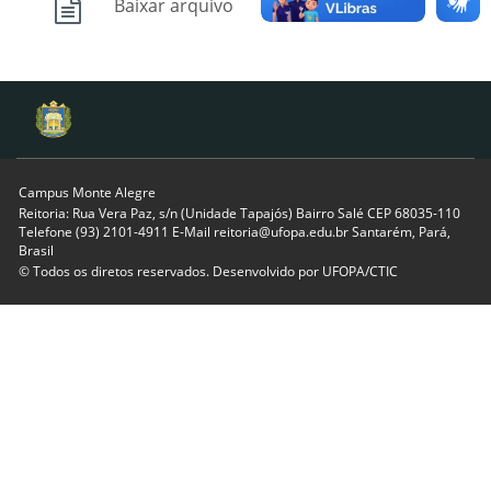
Baixar arquivo
Campus Monte Alegre
Reitoria: Rua Vera Paz, s/n (Unidade Tapajós) Bairro Salé CEP 68035-110
Telefone (93) 2101-4911 E-Mail reitoria@ufopa.edu.br Santarém, Pará,
Brasil
© Todos os diretos reservados. Desenvolvido por
UFOPA/CTIC