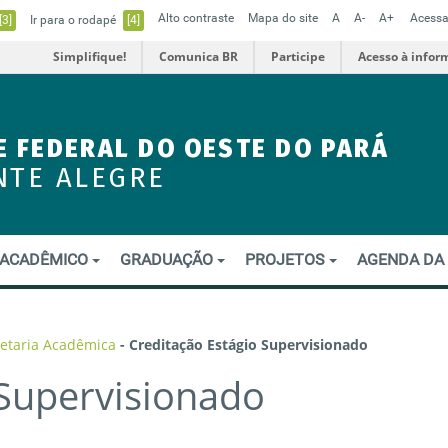
Alto contraste
Mapa do site
A
A-
A+
Acessa
[3]
Ir para o rodapé
[4]
Simplifique!
Comunica BR
Participe
Acesso à infor
E FEDERAL DO OESTE DO PARÁ
NTE ALEGRE
ACADÊMICO
GRADUAÇÃO
PROJETOS
AGENDA DA
etaria Acadêmica
-
Creditação Estágio Supervisionado
 Supervisionado