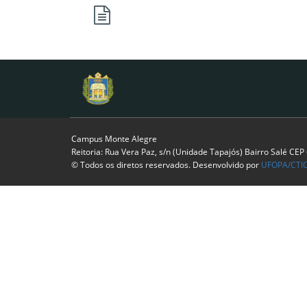
Campus Monte Alegre
Reitoria: Rua Vera Paz, s/n (Unidade Tapajós) Bairro Salé CE
© Todos os diretos reservados. Desenvolvido por
UFOPA/CTI