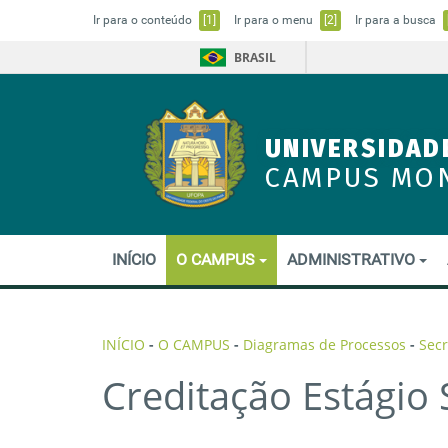
Ir para o conteúdo
[1]
Ir para o menu
[2]
Ir para a busca
BRASIL
UNIVERSIDAD
CAMPUS MO
INÍCIO
O CAMPUS
ADMINISTRATIVO
INÍCIO
-
O CAMPUS
-
Diagramas de Processos
-
Secr
Creditação Estágio