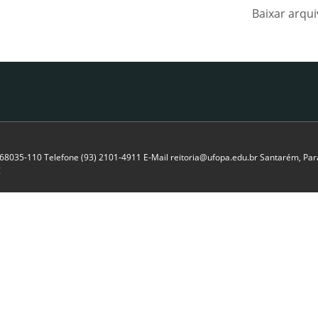
Baixar arqu
P 68035-110 Telefone (93) 2101-4911 E-Mail reitoria@ufopa.edu.br Santarém, Pará
C