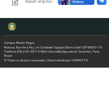
Baixar arquivo
Campus Monte Alegre
Reitoria: Rua Vera Paz, s/n (Unidade Tapajós) Bairro Salé CEP 68035-110
Telefone (93) 2101-4911 E-Mail reitoria@ufopa.edu.br Santarém, Pará,
Brasil
© Todos os diretos reservados. Desenvolvido por
UFOPA/CTIC