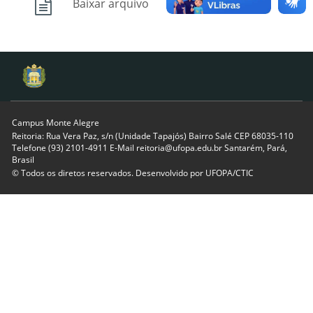
Baixar arquivo
Campus Monte Alegre
Reitoria: Rua Vera Paz, s/n (Unidade Tapajós) Bairro Salé CEP 68035-110
Telefone (93) 2101-4911 E-Mail reitoria@ufopa.edu.br Santarém, Pará,
Brasil
© Todos os diretos reservados. Desenvolvido por
UFOPA/CTIC