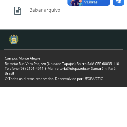
Baixar arquivo
Campus Monte Alegre
Reitoria: Rua Vera Paz, s/n (Unidade Tapajós) Bairro Salé CEP 68035-110
Telefone (93) 2101-4911 E-Mail reitoria@ufopa.edu.br Santarém, Pará,
Brasil
© Todos os diretos reservados. Desenvolvido por
UFOPA/CTIC