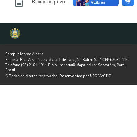
Baixar arquivo
Campus Monte Alegre
Reitoria: Rua Vera Paz, s/n (Unidade Tapajós) Bairro Salé CEP 68035-110
Telefone (93) 2101-4911 E-Mail reitoria@ufopa.edu.br Santarém, Pará,
Brasil
© Todos os diretos reservados. Desenvolvido por
UFOPA/CTIC