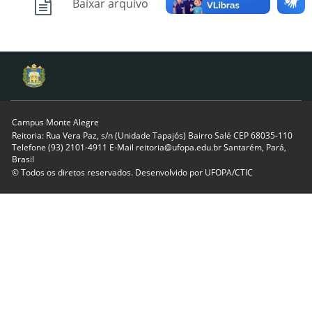
Baixar arquivo
Campus Monte Alegre
Reitoria: Rua Vera Paz, s/n (Unidade Tapajós) Bairro Salé CEP 68035-110
Telefone (93) 2101-4911 E-Mail reitoria@ufopa.edu.br Santarém, Pará,
Brasil
© Todos os diretos reservados. Desenvolvido por
UFOPA/CTIC