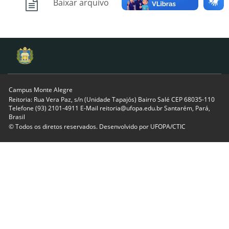
Baixar arquivo
Campus Monte Alegre
Reitoria: Rua Vera Paz, s/n (Unidade Tapajós) Bairro Salé CEP 68035-110
Telefone (93) 2101-4911 E-Mail reitoria@ufopa.edu.br Santarém, Pará,
Brasil
© Todos os diretos reservados. Desenvolvido por
UFOPA/CTIC