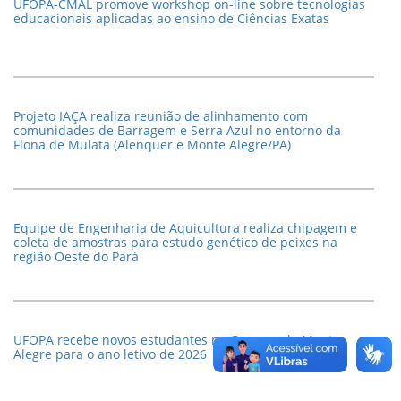
UFOPA-CMAL promove workshop on-line sobre tecnologias
09/2025 CMAL/UFOPA
educacionais aplicadas ao ensino de Ciências Exatas
5 de Agosto de 2025 às 10:39
Publicado Edital 07/2025 do CMAL para Seleção de
Bolsistas e Voluntários de Iniciação Científica,
Desenvolvimento Tecnológico e Inovação
Projeto IAÇA realiza reunião de alinhamento com
comunidades de Barragem e Serra Azul no entorno da
Flona de Mulata (Alenquer e Monte Alegre/PA)
14 de Julho de 2025 às 17:19
Publicação do Resultado Final da Creditação de
Atividades Complementares e de Extensão do
Semestre 2025.1
Equipe de Engenharia de Aquicultura realiza chipagem e
coleta de amostras para estudo genético de peixes na
14 de Julho de 2025 às 15:37
região Oeste do Pará
Divulgado Resultado Final e Ata de Seleção do Edital
06/2025 - Bolsita Ensino Médio
UFOPA recebe novos estudantes no Campus de Monte
Alegre para o ano letivo de 2026