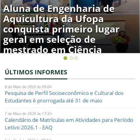
Aluna de Engenharia de
Aquicultura da Ufopa
conquista primeiro lugar
geral em seleção de
mestrado em Ciência
Animal
ÚLTIMOS INFORMES
8 de Maio de 2026 às 09:04
Pesquisa de Perfil Socioeconômico e Cultural dos
Estudantes é prorrogada até 31 de maio
7 de Maio de 2026 às 17:33
Calendário de Matrículas em Atividades para Período
Letivo 2026.1 - EAQ