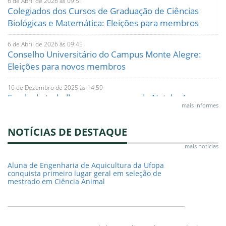
6 de Abril de 2026 às 09:51
Colegiados dos Cursos de Graduação de Ciências
Biológicas e Matemática: Eleições para membros
6 de Abril de 2026 às 09:45
Conselho Universitário do Campus Monte Alegre:
Eleições para novos membros
16 de Dezembro de 2025 às 14:59
Escala de trabalho para o recesso de Natal e Ano
mais informes
Novo 2025/2026 do CMAL
NOTÍCIAS DE DESTAQUE
13 de Outubro de 2025 às 09:21
Publicado Edital 03/2025, que regulamenta a eleição
mais notícias
dos Técnicos Administrativos do CMAL para os
Colegiados dos Cursos de Engenharia de Aquicultura
Aluna de Engenharia de Aquicultura da Ufopa
conquista primeiro lugar geral em seleção de
e Agronomia
mestrado em Ciência Animal
22 de Setembro de 2025 às 08:54
Seleção de bolsista PIBEX graduação - ampla
concorrência para projeto de extensão - EDITAL N°