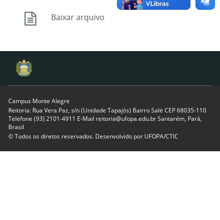
Baixar arquivo
Campus Monte Alegre
Reitoria: Rua Vera Paz, s/n (Unidade Tapajós) Bairro Salé CEP 68035-110
Telefone (93) 2101-4911 E-Mail reitoria@ufopa.edu.br Santarém, Pará,
Brasil
© Todos os diretos reservados. Desenvolvido por
UFOPA/CTIC